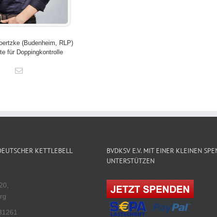
oertzke (Budenheim, RLP)
te für Doppingkontrolle
EUTSCHER KETTLEBELL
BVDKSV E.V. MIT EINER KLEINEN SP
UNTERSTÜTZEN
20,
rg
31261