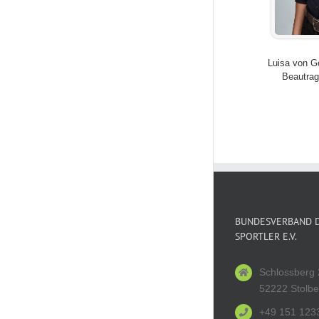
Luisa von G
Beautrag
BUNDESVERBAND D
SPORTLER E.V.
Schlossberg 
52222 Stolbe
+49 151 123