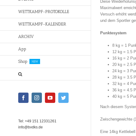
Diese Wiederholunsg
Maximalwert erreich
WETTKAMPF-PROTOKOLLE
Versuch erhöht werd
und dem Sportler ge
WETTKAMPF-KALENDER
Punktesystem
ARCHIV
8 kg = 1 Pun
App
12 kg = 1.5 
16 kg = 2 Pu
Shop
NEW
20 kg = 2.5 
24 kg = 3 Pu
28 kg = 3.5 
32 kg = 4 Pu
36 kg = 4.5 
40 kg = 5 Pu
Facebook
Instagram
YouTube
Twitter
Nach diesem System
Zwischengewichte (1
Tel: +49 151 12331261
info@bvdks.de
Eine 14kg Kettlebell