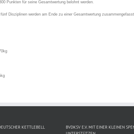
t 300 Punkten für seine Gesamtwertung belohnt werden.
r fünf Disziplinen werden am Ende zu einer Gesamtwertung zusammengefasst
70kg
5kg
EUTSCHER KETTLEBELL
BVDKSV E.V. MIT EINER KLEINEN SP
UNTERSTÜTZEN