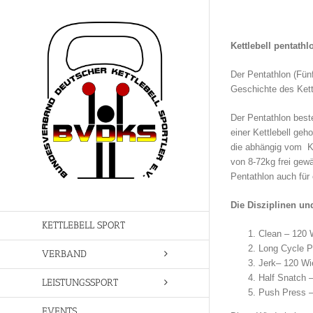
Zum
Inhalt
springen
Kettlebell pentathl
Der Pentathlon (Fün
Geschichte des Kett
Der Pentathlon best
einer Kettlebell geh
die abhängig vom Ke
von 8-72kg frei gewä
Pentathlon auch für
Die Disziplinen u
KETTLEBELL SPORT
Clean – 120 
Long Cycle P
VERBAND
Jerk– 120 Wi
Half Snatch 
LEISTUNGSSPORT
Push Press –
EVENTS