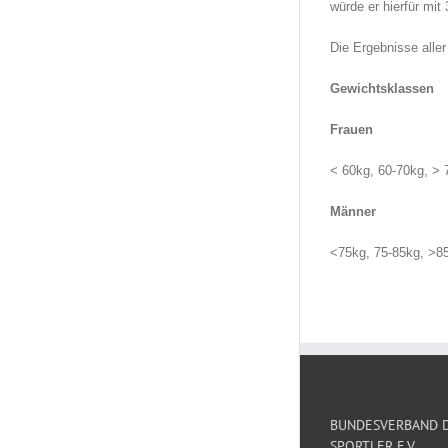
würde er hierfür mi
Die Ergebnisse alle
Gewichtsklassen
Frauen
< 60kg, 60-70kg, > 
Männer
<75kg, 75-85kg, >8
BUNDESVERBAND D
SPORTLER E.V.