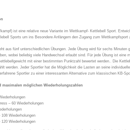
on
fkampf) ist eine relative neue Variante im Wettkampf- Kettlebell Sport. Entw
lebell Sports um ins Besondere Anfängern den Zugang zum Wettkampfsport zu
eht aus fünf unterschiedlichen Übungen. Jede Übung wird für sechs Minuten 
oben, wobei beliebig viele Handwechsel erlaubt sind. Für jede Übung ist eine
ttlebellgewicht mit einer bestimmten Punktzahl bewertet werden.. Die Kettle
hlt werden. Jeder Sportler hat die Möglichkeit die Lasten an seine individue
 erfahrene Sportler zu einer interessanten Alternative zum klassischen KB-Sp
nd maximalen möglichen Wiederholungszahlen
Wiederholungen
ress – 60 Wiederholungen
ederholungen
– 108 Wiederholungen
 120 Wiederholungen