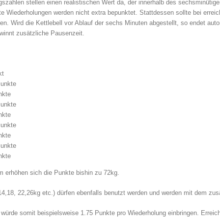
szahlen stellen einen realistischen Wert da, der innerhalb des sechsminütige
te Wiederholungen werden nicht extra bepunktet. Stattdessen sollte bei erre
en. Wird die Kettlebell vor Ablauf der sechs Minuten abgestellt, so endet au
winnt zusätzliche Pausenzeit.
kt
Punkte
nkte
Punkte
nkte
Punkte
nkte
Punkte
nkte
 erhöhen sich die Punkte bishin zu 72kg.
4,18, 22,26kg etc.) dürfen ebenfalls benutzt werden und werden mit dem zus
 würde somit beispielsweise 1.75 Punkte pro Wiederholung einbringen. Erreich