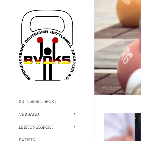
Zum
Inhalt
springen
KETTLEBELL SPORT
VERBAND
LEISTUNGSSPORT
EVENTS
Update: Ein bemerkenswerter Meilenstein: