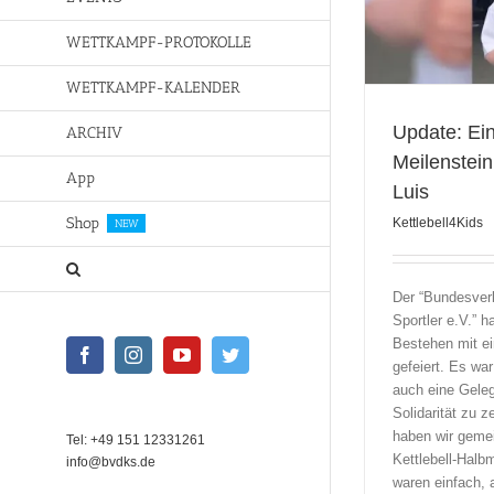
Unterstützung für Luis
WETTKAMPF-PROTOKOLLE
Kettlebell4Kids
WETTKAMPF-KALENDER
Update: Ei
ARCHIV
Meilenstein
App
Luis
Shop
Kettlebell4Kids
NEW
Der “Bundesverb
Sportler e.V.” h
Bestehen mit ei
Facebook
Instagram
YouTube
Twitter
gefeiert. Es war
auch eine Geleg
Solidarität zu 
haben wir geme
Tel: +49 151 12331261
Kettlebell-Halb
info@bvdks.de
waren einfach, 